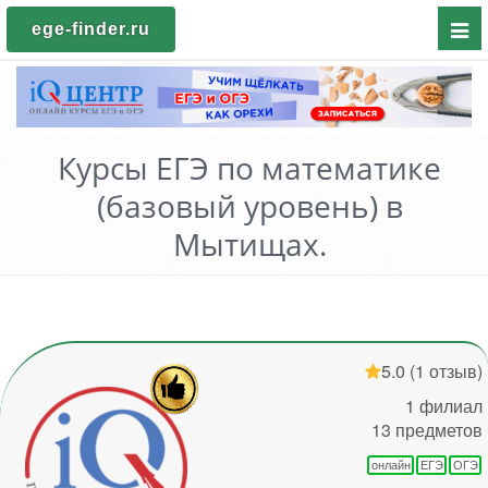
Пока
ege-finder.ru
мен
Курсы ЕГЭ по математике
(базовый уровень) в
Мытищах.
5.0
(1 отзыв)
1 филиал
13 предметов
онлайн
ЕГЭ
ОГЭ