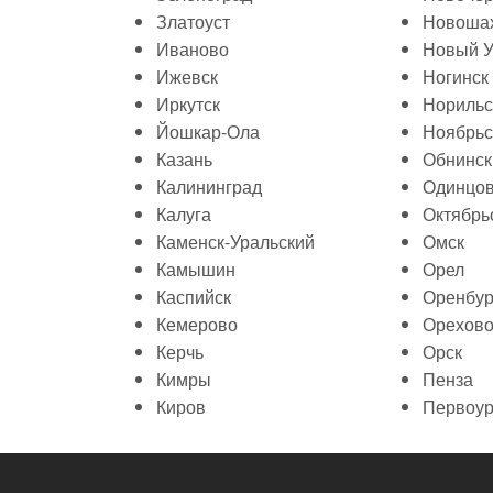
Златоуст
Новошах
Иваново
Новый У
Ижевск
Ногинск
Иркутск
Норильс
Йошкар-Ола
Ноябрьс
Казань
Обнинск
Калининград
Одинцо
Калуга
Октябрь
Каменск-Уральский
Омск
Камышин
Орел
Каспийск
Оренбур
Кемерово
Орехово
Керчь
Орск
Кимры
Пенза
Киров
Первоур