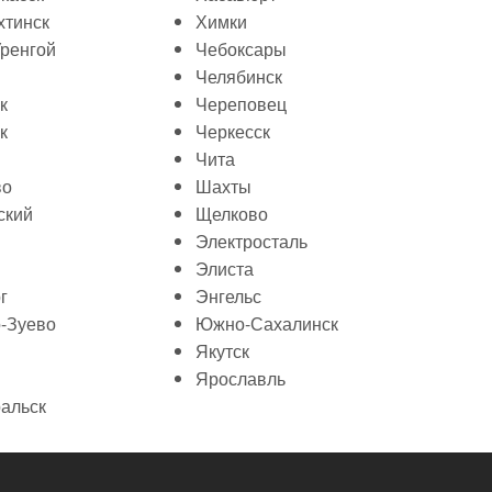
тинск
Химки
ренгой
Чебоксары
Челябинск
к
Череповец
к
Черкесск
Чита
во
Шахты
ский
Щелково
Электросталь
Элиста
г
Энгельс
-Зуево
Южно-Сахалинск
Якутск
Ярославль
альск