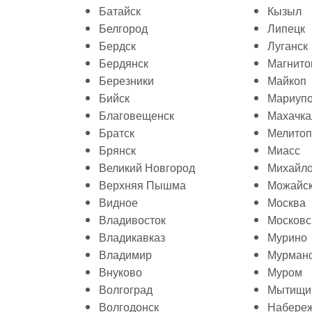
Батайск
Кызыл
Белгород
Липецк
Бердск
Луганск
Бердянск
Магнито
Березники
Майкоп
Бийск
Мариуп
Благовещенск
Махачка
Братск
Мелитоп
Брянск
Миасс
Великий Новгород
Михайло
Верхняя Пышма
Можайс
Видное
Москва
Владивосток
Московс
Владикавказ
Мурино
Владимир
Мурман
Внуково
Муром
Волгоград
Мытищи
Волгодонск
Набере