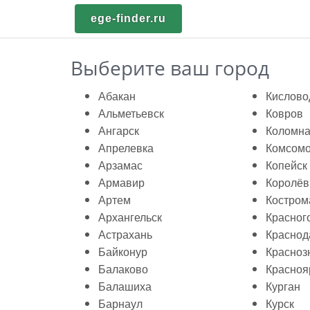
ege-finder.ru
Выберите ваш город
Абакан
Кислово
Альметьевск
Ковров
Ангарск
Коломн
Апрелевка
Комсомо
Арзамас
Копейск
Армавир
Королёв
Артем
Костром
Архангельск
Красног
Астрахань
Краснод
Байконур
Красноз
Балаково
Красноя
Балашиха
Курган
Барнаул
Курск