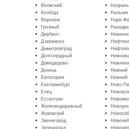
Волжский
Назрань
Вологда
Нальчик
Воронеж
Наро-Фо
Грозный
Находка
Дербент
Невинн
Дзержинск
Нефтек
Димитровград
Нефтею
Долгопрудный
Нижнева
Домодедово
Нижнек
Донецк
Нижний 
Евпатория
Нижний 
Екатеринбург
Ново-Пе
Елец
Новокуз
Ессентуки
Новомос
Железнодорожный
Новорос
Жуковский
Новосиб
Звенигород
Новочеб
Зеленоград
Новочер