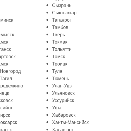
Сызрань
Сыктывкар
минск
Таганрог
Тамбов
омысск
Тверь
амск
Токмак
ганск
Тольятти
ртовск
Томск
амск
Троицк
Новгород
Тула
Тагил
Тюмень
ределкино
Улан-Удэ
нецк
Ульяновск
ковск
Уссурийск
сийск
Уфа
ирск
Хабаровск
оксарск
Ханты-Мансийск
касск
Хасавюрт