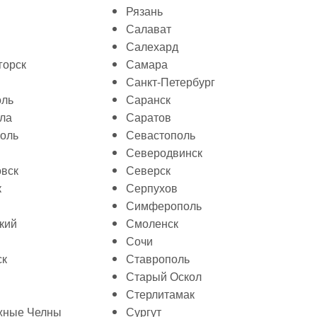
Рязань
Салават
Салехард
горск
Самара
Санкт-Петербург
оль
Саранск
ла
Саратов
оль
Севастополь
Северодвинск
вск
Северск
к
Серпухов
Симферополь
кий
Смоленск
Сочи
ск
Ставрополь
Старый Оскол
Стерлитамак
жные Челны
Сургут