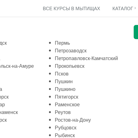
ВСЕ КУРСЫ В МЫТИЩАХ
КАТАЛОГ
дск
Пермь
Петрозаводск
а
Петропавловск-Камчатский
льск-на-Амуре
Прокопьевск
Псков
Пушкин
а
Пушкино
орск
Пятигорск
ар
Раменское
наменск
Реутов
рск
Ростов-на-Дону
Рубцовск
Рыбинск